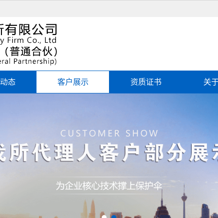
动态
客户展示
资质证书
关