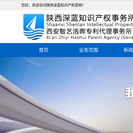
您好，欢迎访问陕西深蓝知识产权官网！
首页
业务范围
新闻