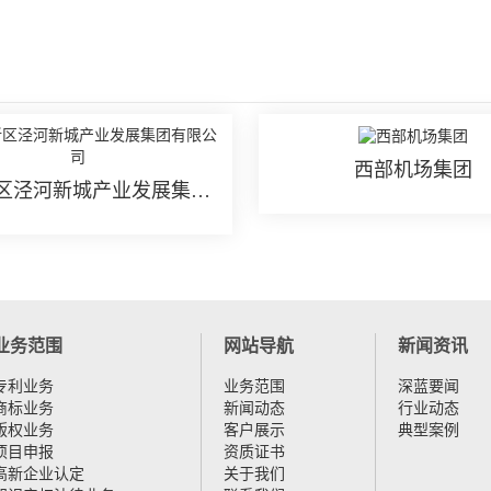
西部机场集团
西咸新区泾河新城产业发展集团有限公司
业务范围
网站导航
新闻资讯
专利业务
业务范围
深蓝要闻
商标业务
新闻动态
行业动态
版权业务
客户展示
典型案例
项目申报
资质证书
高新企业认定
关于我们