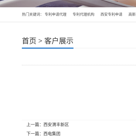
热门关键词：
专利申请代理
专利代理机构
西安专利申请
高新
首页
>
客户展示
上一篇：
西安渭丰新区
下一篇：
西电集团