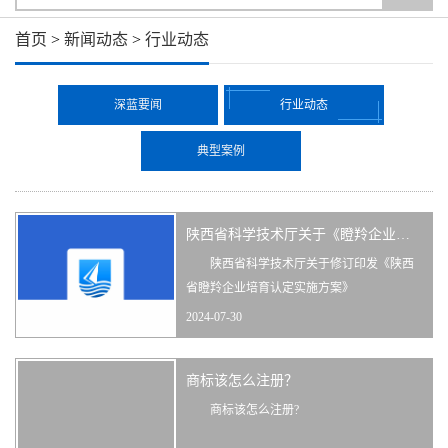
首页
>
新闻动态
>
行业动态
深蓝要闻
行业动态
典型案例
陕西省科学技术厅关于《瞪羚企业培育认定实施方案》
陕西省科学技术厅关于修订印发《陕西
省瞪羚企业培育认定实施方案》
2024-07-30
各设区市、杨凌示范区、韩城市科技主
管部门，各高新区，各有关单位:
商标该怎么注册？
为深入实施创新驱动发展战...
商标该怎么注册?