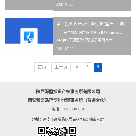
很多企业在未申请商标的时候，认为商
2024-07-29
标注册很简单啊，设计好了递交申请不就可
以了吗?但是事实是这样吗?其中有哪些关于
第二批知识产权代理行业“蓝天”专项整治行动警示案例发布
注册商标的误区呢?
一、什...
第二批知识产权代理行业&ldquo;蓝天
&rdquo;专项整治行动警示案例发布
近年来，国家知识产权局在全国范围内
2024-07-29
持续深入推进知识产权代理行业&ldquo;蓝天
&rdquo;专项整治...
首页
上一页
4
5
6
陕西深蓝知识产权事务所有限公司
西安智艺浩晖专利代理事务所（普通合伙）
电话：029-87308338
地址：西安市高新路88号尚品国际C幢南30层