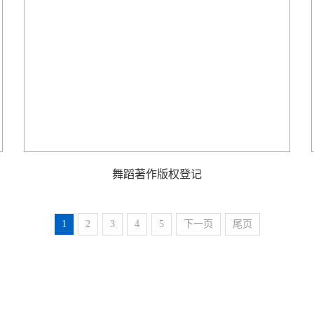
舞蹈著作版权登记
1
2
3
4
5
下一页
尾页