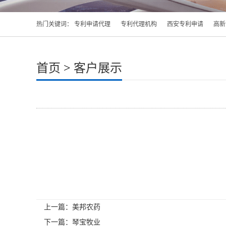
热门关键词：
专利申请代理
专利代理机构
西安专利申请
高新
首页
>
客户展示
上一篇：
美邦农药
下一篇：
琴宝牧业