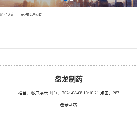
企业认定
专利代理公司
盘龙制药
栏目：客户展示
时间：2024-08-08 10:10:21
点击：
283
盘龙制药