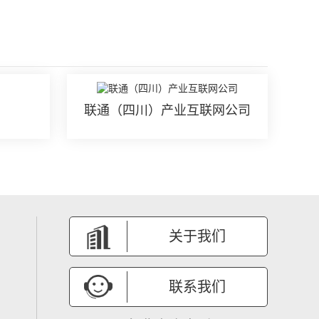
联通（四川）产业互联网公司
关于我们
联系我们