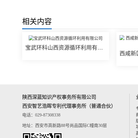
相关内容
宝武环科山西资源循环利用有限公司
陕西深蓝知识产权事务所有限公司
西安智艺浩晖专利代理事务所（普通合伙）
电话：029-87308338
地址：西安市高新路88号尚品国际C幢南30层