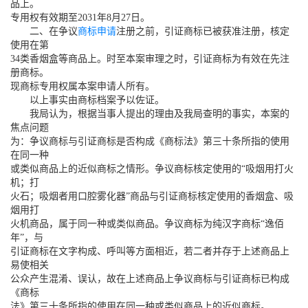
品上。
专用权有效期至2031年8月27日。
二、在争议
商标申请
注册之前，引证商标已被获准注册，核定
使用在第
34类香烟盒等商品上。时至本案审理之时，引证商标为有效在先注
册商标。
现商标专用权属本案申请人所有。
以上事实由商标档案予以佐证。
我局认为，根据当事人提出的理由及我局查明的事实，本案的
焦点问题
为：争议商标与引证商标是否构成《商标法》第三十条所指的使用
在同一种
或类似商品上的近似商标之情形。争议商标核定使用的“吸烟用打火
机；打
火石；吸烟者用口腔雾化器”商品与引证商标核定使用的香烟盒、吸
烟用打
火机商品，属于同一种或类似商品。争议商标为纯汉字商标“逸佰
年”，与
引证商标在文字构成、呼叫等方面相近，若二者并存于上述商品上
易使相关
公众产生混淆、误认，故在上述商品上争议商标与引证商标已构成
《商标
法》第三十条所指的使用在同一种或类似商品上的近似商标。