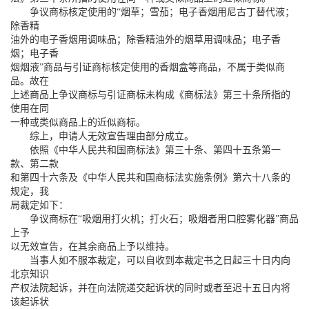
争议商标核定使用的“烟草；雪茄；电子香烟用尼古丁替代液；
除香精
油外的电子香烟用调味品；除香精油外的烟草用调味品；电子香
烟；电子香
烟烟液”商品与引证商标核定使用的香烟盒等商品，不属于类似商
品。故在
上述商品上争议商标与引证商标未构成《商标法》第三十条所指的
使用在同
一种或类似商品上的近似商标。
综上，申请人无效宣告理由部分成立。
依照《中华人民共和国商标法》第三十条、第四十五条第一
款、第二款
和第四十六条及《中华人民共和国商标法实施条例》第六十八条的
规定，我
局裁定如下：
争议商标在“吸烟用打火机；打火石；吸烟者用口腔雾化器”商品
上予
以无效宣告，在其余商品上予以维持。
当事人如不服本裁定，可以自收到本裁定书之日起三十日内向
北京知识
产权法院起诉，并在向法院递交起诉状的同时或者至迟十五日内将
该起诉状